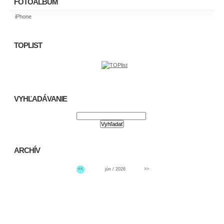
FOTOALBUM
iPhone
TOPLIST
VYHĽADÁVANIE
ARCHÍV
<<
jún / 2026
>>