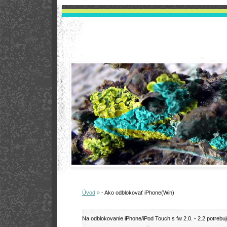
Úvod
»
- Ako odblokovať iPhone(Win)
Na odblokovanie iPhone/iPod Touch s fw 2.0. - 2.2 potrebu