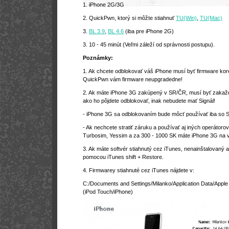
1. iPhone 2G/3G
2. QuickPwn, ktorý si môžte stiahnuť
TU(Win)
,
TU(Mac)
3.
BL 3.9
,
BL 4.6
(iba pre iPhone 2G)
3. 10 - 45 minút (Veľmi záleží od správnosti postupu).
Poznámky:
1. Ak chcete odblokovať váš iPhone musí byť firmware kor
QuickPwn vám firmware neupgradedne!
2. Ak máte iPhone 3G zakúpený v SR/ČR,
musí byť zakaž
ako ho pôjdete odblokovať, inak nebudete mať Signál!
- iPhone 3G sa odblokovaním bude môcť používať iba so 
- Ak nechcete stratiť záruku a používať aj iných operátoro
Turbosim, Yessim a za 300 - 1000 SK máte iPhone 3G na 
3. Ak máte softvér stiahnutý cez iTunes, nenainštalovaný a
pomocou iTunes shift + Restore.
4. Firmwarey stiahnuté cez iTunes nájdete v:
C:/Documents and Settings/Milanko/Application Data/Appl
(iPod Touch/iPhone)