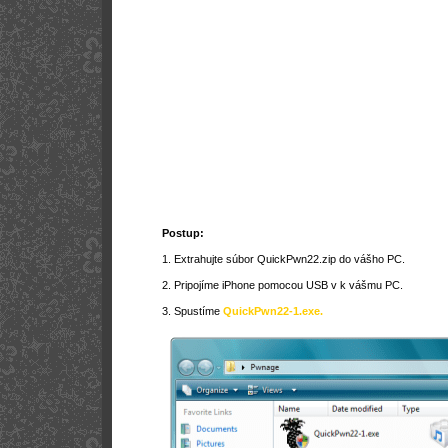
Postup:
1. Extrahujte súbor QuickPwn22.zip do vášho PC.
2. Pripojíme iPhone pomocou USB v k vášmu PC.
3. Spustíme
QuickPwn22-1.exe.