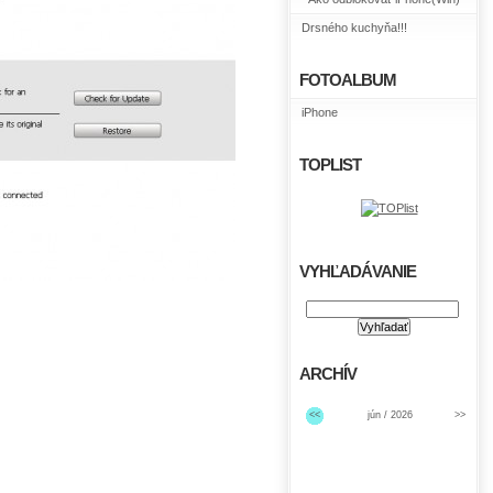
Drsného kuchyňa!!!
FOTOALBUM
iPhone
TOPLIST
VYHĽADÁVANIE
ARCHÍV
<<
jún / 2026
>>