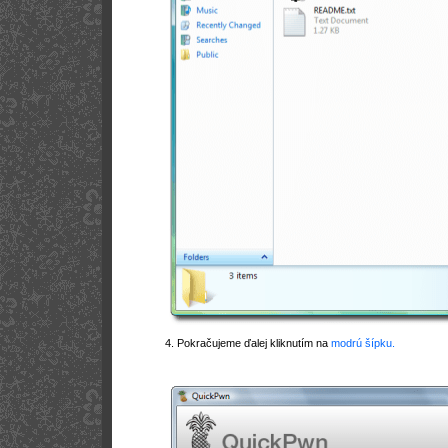
4. Pokračujeme ďalej kliknutím na
modrú šípku.