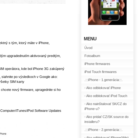
MENU
ektný s tým, ktorý máte v iPhone,
Úvod
dým upgradednutím aktivovaný
predtým,
Fotoalbum
iPhone firmwares
SIM operátora, kde bol iPhone 3G zakúpený
iPod Touch firmwares
v, siahnite po výsledkoch v Google ako:
.:::iPhone - 1.generácia:::.
všetky SIM karty
- Ako odblokovať iPhone
 chcete nový firmware, upragednite si ho
- Ako odblokovať iPod Touch
- Ako nainštalovať SK/CZ do
iPhone-u?
e Computer/iTunes/iPod Software Updates
- Ako pridať CZ/SK source do
installeru?
.:::iPhone - 2.generácia:::.
- Ako odblokovať iPhone(Win)