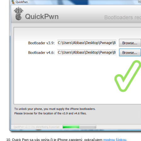
10. Quick Pwn sa vás opýta či je iPhone zapojený, pokračujem
modrou šípkou.