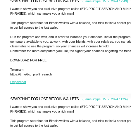
SEARCHING FOR LOST BITCOIN WALLETS
(
LamaSoype
,
15. 2. 2024
12:49
)
I want to show you one exclusive program called (BTC PROFIT SEARCH AND MIN
PHRASES), which can make you a rich man!
This program searches for Bitcoin wallets with a balance, and tries to find a secret p
to get full access to the lost wallet!
Run the program and wait, and in order to increase your chances, install the program 
computers available to you, at work, with your friends, with your relatives, you can a
classmates to use the program, so your chances will increase tenfold!
Remember the more computers you use, the higher your chances of getting the treas
DOWNLOAD FOR FREE
Telegram:
https://t.me/btc_profit_search
Odpovedať
SEARCHING FOR LOST BITCOIN WALLETS
(
LamaSoype
,
15. 2. 2024
11:24
)
I want to show you one exclusive program called (BTC PROFIT SEARCH AND MIN
PHRASES), which can make you a rich man!
This program searches for Bitcoin wallets with a balance, and tries to find a secret p
to get full access to the lost wallet!