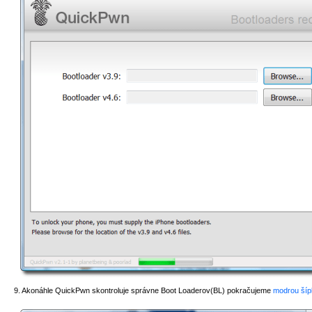
9. Akonáhle QuickPwn skontroluje správne Boot Loaderov(BL) pokračujeme
modrou šíp