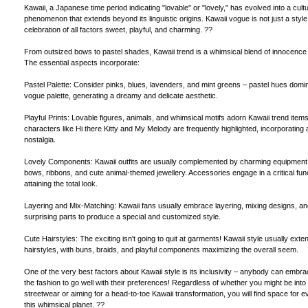
Kawaii, a Japanese time period indicating "lovable" or "lovely," has evolved into a cultu
phenomenon that extends beyond its linguistic origins. Kawaii vogue is not just a style i
celebration of all factors sweet, playful, and charming. ??
From outsized bows to pastel shades, Kawaii trend is a whimsical blend of innocence a
The essential aspects incorporate:
Pastel Palette: Consider pinks, blues, lavenders, and mint greens – pastel hues domi
vogue palette, generating a dreamy and delicate aesthetic.
Playful Prints: Lovable figures, animals, and whimsical motifs adorn Kawaii trend ite
characters like Hi there Kitty and My Melody are frequently highlighted, incorporating 
nostalgia.
Lovely Components: Kawaii outfits are usually complemented by charming equipment
bows, ribbons, and cute animal-themed jewellery. Accessories engage in a critical func
attaining the total look.
Layering and Mix-Matching: Kawaii fans usually embrace layering, mixing designs, a
surprising parts to produce a special and customized style.
Cute Hairstyles: The exciting isn't going to quit at garments! Kawaii style usually exte
hairstyles, with buns, braids, and playful components maximizing the overall seem.
One of the very best factors about Kawaii style is its inclusivity – anybody can embr
the fashion to go well with their preferences! Regardless of whether you might be into
streetwear or aiming for a head-to-toe Kawaii transformation, you will find space for 
this whimsical planet. ??