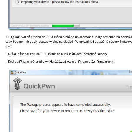
12. QuickPwn dá iPhone do DFU módu a začne uploadovať súbory potrebné na odbloko
a vy budete môcť celý postup vydieť na displeji. Po uploadnutí sa začnú súbory inštalova
toto:
- Avšak ešte asi zhruba 3 - 6 minút sa budú inštalovať potrebné súbory.
- Keď sa iPhone reštartujte => Hurááá...užívajte si iPhone s 2.x firmwareom!