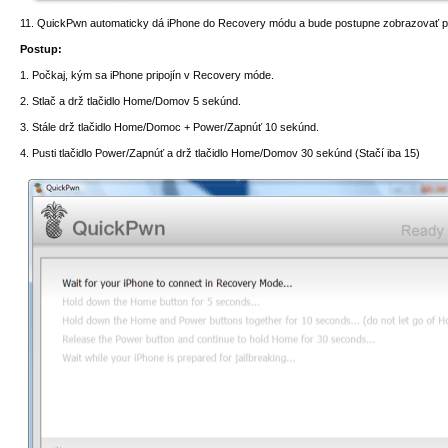
11. QuickPwn automaticky dá iPhone do Recovery módu a bude postupne zobrazovať p
Postup:
1. Počkaj, kým sa iPhone pripojín v Recovery móde.
2. Stlač a drž tlačidlo Home/Domov 5 sekúnd.
3. Stále drž tlačidlo Home/Domoc + Power/Zapnúť 10 sekúnd.
4. Pusti tlačidlo Power/Zapnúť a drž tlačidlo Home/Domov 30 sekúnd (Stačí iba 15)