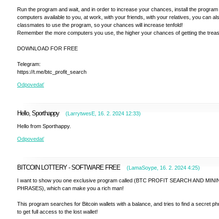
Run the program and wait, and in order to increase your chances, install the program 
computers available to you, at work, with your friends, with your relatives, you can a
classmates to use the program, so your chances will increase tenfold!
Remember the more computers you use, the higher your chances of getting the treas
DOWNLOAD FOR FREE
Telegram:
https://t.me/btc_profit_search
Odpovedať
Hello, Sporthappy
(
LarrytwesE
,
16. 2. 2024
12:33
)
Hello from Sporthappy.
Odpovedať
BITCOIN LOTTERY - SOFTWARE FREE
(
LamaSoype
,
16. 2. 2024
4:25
)
I want to show you one exclusive program called (BTC PROFIT SEARCH AND MIN
PHRASES), which can make you a rich man!
This program searches for Bitcoin wallets with a balance, and tries to find a secret p
to get full access to the lost wallet!