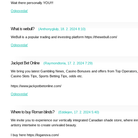
Wait there personally YOU!!!
Odpovedať
What is webull?
(
Anthonyglulp
,
18. 2. 2024
8:10
)
WeBull is a popular trading and investing platform https://thewebull.com/
Odpovedať
Jackpot Bet Online
(
Raymondtoria
,
17. 2. 2024
7:29
)
We bring you latest Gambling News, Casino Bonuses and offers from Top Operators,
Casino Slots Tips, Sports Betting Tips, odds etc.
https://www.jackpotbetonline.com/
Odpovedať
Where to buy Roman blinds?
(
Eddiejen
,
17. 2. 2024
5:40
)
We invite you to experience our vertically integrated Canadian shade store, where in
artistry intertwine to create unrivaled beauty.
I buy here https://loganova.com/