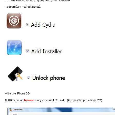
7. Teraz máme možnosť vybrať si z týchto možností.
- odporúčam mať odfajknuté:
+ iba pre iPhone 2G
8. Klikneme na
browse
a nájdeme si BL 3.9 a 4.6 (kro platí iba pre iPhone 2G)