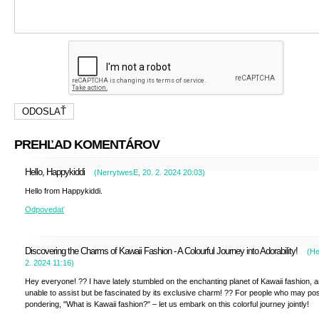
PREHĽAD KOMENTÁROV
Hello, Happykiddi
(
NerrytwesE
,
20. 2. 2024
20:03
)
Hello from Happykiddi.
Odpovedať
Discovering the Charms of Kawaii Fashion - A Colourful Journey into Adorability!
(
He
2. 2024
11:16
)
Hey everyone! ?? I have lately stumbled on the enchanting planet of Kawaii fashion, a
unable to assist but be fascinated by its exclusive charm! ?? For people who may pos
pondering, "What is Kawaii fashion?" – let us embark on this colorful journey jointly!