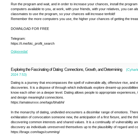
Run the program and wait, and in order to increase your chances, install the program 
computers available to you, at work, with your friends, with your relatives, you can a
classmates to use the program, so your chances will increase tenfold!
Remember the more computers you use, the higher your chances of getting the treas
DOWNLOAD FOR FREE
Telegram:
https://t.me/btc_profit_search
Odpovedať
Exploring the Fascinating of Dating: Connections, Growth, and Determining
(
Cyharl
2024
7:53
)
Dating is a journey that encompasses the spell of vulnerable ally, offensive rise, and e
discoveries. It is a dispose of through which individuals explore dreamt-up possibilities
know each other on a deeper level. Dating allows people to appropriate experiences, 
and design meaningful connections.
https://amateurxxx.one/tags/bhabhi/
In the monarchy of dating, undivided encounters a dissimilar range of emotions. There
exhilaration of convocation someone new, the anticipation of a first fixture, and the thril
discovering common interests and shared values. It is a continually of vulnerability an
discovery as individuals unreserved themselves up to the plausibility of regard and 
https://bragx.com/tags/cumming/