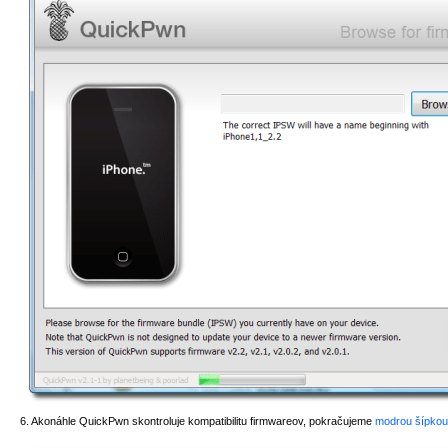
6. Akonáhle QuickPwn skontroluje kompatibilitu firmwareov, pokračujeme
modrou šípkou