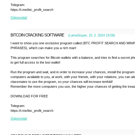
Telegram:
https://t.me/btc_profit_search
Odpovedať
BITCOIN CRACKING SOFTWARE
(
LamaSoype
,
15. 2. 2024
19:08
)
I want to show you one exclusive program called (BTC PROFIT SEARCH AND MIN
PHRASES), which can make you a rich man!
This program searches for Bitcoin wallets with a balance, and tries to find a secret p
to get full access to the lost wallet!
Run the program and wait, and in order to increase your chances, install the program 
computers available to you, at work, with your friends, with your relatives, you can a
classmates to use the program, so your chances will increase tenfold!
Remember the more computers you use, the higher your chances of getting the treas
DOWNLOAD FOR FREE
Telegram:
https://t.me/btc_profit_search
Odpovedať