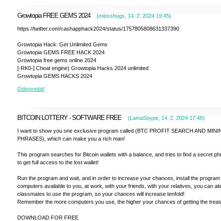
Growtopia FREE GEMS 2024
(
miosshugs
,
14. 2. 2024
19:45
)
https://twitter.com/cashapphack2024/status/1757805808631337390
Growtopia Hack: Get Unlimited Gems
Growtopia GEMS FREE HACK 2024
Growtopia free gems online 2024
[-RK0-] Cheat engine) Growtopia Hacks 2024 unlimited
Growtopia GEMS HACKS 2024
Odpovedať
BITCOIN LOTTERY - SOFTWARE FREE
(
LamaSoype
,
14. 2. 2024
17:46
)
I want to show you one exclusive program called (BTC PROFIT SEARCH AND MIN
PHRASES), which can make you a rich man!
This program searches for Bitcoin wallets with a balance, and tries to find a secret p
to get full access to the lost wallet!
Run the program and wait, and in order to increase your chances, install the program 
computers available to you, at work, with your friends, with your relatives, you can a
classmates to use the program, so your chances will increase tenfold!
Remember the more computers you use, the higher your chances of getting the treas
DOWNLOAD FOR FREE