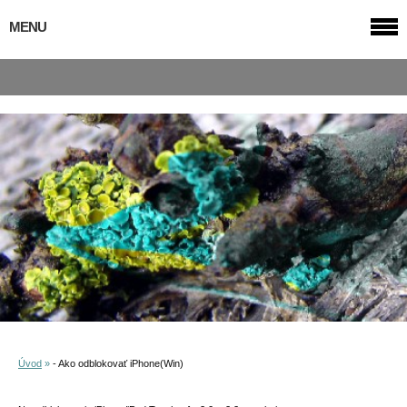
MENU
Úvod
»
- Ako odblokovať iPhone(Win)