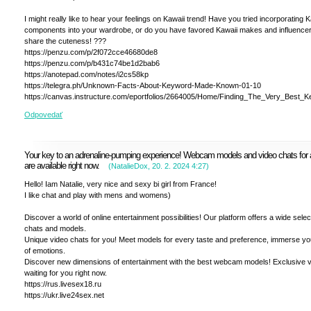
I might really like to hear your feelings on Kawaii trend! Have you tried incorporating K
components into your wardrobe, or do you have favored Kawaii makes and influence
share the cuteness! ???
https://penzu.com/p/2f072cce46680de8
https://penzu.com/p/b431c74be1d2bab6
https://anotepad.com/notes/i2cs58kp
https://telegra.ph/Unknown-Facts-About-Keyword-Made-Known-01-10
https://canvas.instructure.com/eportfolios/2664005/Home/Finding_The_Very_Best_
Odpovedať
Your key to an adrenaline-pumping experience! Webcam models and video chats for a
are available right now.
(
NatalieDox
,
20. 2. 2024
4:27
)
Hello! Iam Natalie, very nice and sexy bi girl from France!
I like chat and play with mens and womens)
Discover a world of online entertainment possibilities! Our platform offers a wide selec
chats and models.
Unique video chats for you! Meet models for every taste and preference, immerse you
of emotions.
Discover new dimensions of entertainment with the best webcam models! Exclusive v
waiting for you right now.
https://rus.livesex18.ru
https://ukr.live24sex.net