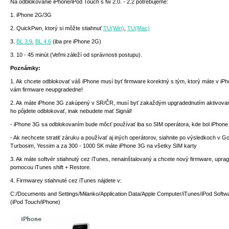
Na odblokovanie iPhone/iPod Touch s fw 2.0. - 2.2 potrebujeme:
1. iPhone 2G/3G
2. QuickPwn, ktorý si môžte stiahnuť
TU(Win)
,
TU(Mac)
3.
BL 3.9
,
BL 4.6
(iba pre iPhone 2G)
3. 10 - 45 minút (Veľmi záleží od správnosti postupu).
Poznámky:
1. Ak chcete odblokovať váš iPhone musí byť firmware korektný s tým, ktorý máte v i
vám firmware neupgradedne!
2. Ak máte iPhone 3G zakúpený v SR/ČR,
musí byť zakaždým upgradednutím aktivova
ho pôjdete odblokovať, inak nebudete mať Signál!
- iPhone 3G sa odblokovaním bude môcť používať iba so SIM operátora, kde bol iPhon
- Ak nechcete stratiť záruku a používať aj iných operátorov, siahnite po výsledkoch v G
Turbosim, Yessim a za 300 - 1000 SK máte iPhone 3G na všetky SIM karty
3. Ak máte softvér stiahnutý cez iTunes, nenainštalovaný a chcete nový firmware, uprag
pomocou iTunes shift + Restore.
4. Firmwarey stiahnuté cez iTunes nájdete v:
C:/Documents and Settings/Milanko/Application Data/Apple Computer/iTunes/iPod Soft
(iPod Touch/iPhone)