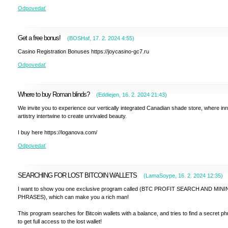
Odpovedať
Get a free bonus!
(
BOSHaf
,
17. 2. 2024
4:55
)
Casino Registration Bonuses https://joycasino-gc7.ru
Odpovedať
Where to buy Roman blinds?
(
Eddiejen
,
16. 2. 2024
21:43
)
We invite you to experience our vertically integrated Canadian shade store, where in
artistry intertwine to create unrivaled beauty.
I buy here https://loganova.com/
Odpovedať
SEARCHING FOR LOST BITCOIN WALLETS
(
LamaSoype
,
16. 2. 2024
12:35
)
I want to show you one exclusive program called (BTC PROFIT SEARCH AND MIN
PHRASES), which can make you a rich man!
This program searches for Bitcoin wallets with a balance, and tries to find a secret p
to get full access to the lost wallet!