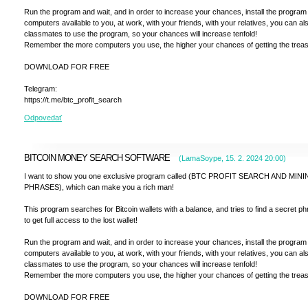
Run the program and wait, and in order to increase your chances, install the program 
computers available to you, at work, with your friends, with your relatives, you can a
classmates to use the program, so your chances will increase tenfold!
Remember the more computers you use, the higher your chances of getting the treas
DOWNLOAD FOR FREE
Telegram:
https://t.me/btc_profit_search
Odpovedať
BITCOIN MONEY SEARCH SOFTWARE
(
LamaSoype
,
15. 2. 2024
20:00
)
I want to show you one exclusive program called (BTC PROFIT SEARCH AND MIN
PHRASES), which can make you a rich man!
This program searches for Bitcoin wallets with a balance, and tries to find a secret p
to get full access to the lost wallet!
Run the program and wait, and in order to increase your chances, install the program 
computers available to you, at work, with your friends, with your relatives, you can a
classmates to use the program, so your chances will increase tenfold!
Remember the more computers you use, the higher your chances of getting the treas
DOWNLOAD FOR FREE