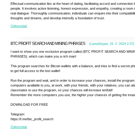
Effectual communication lies at the heart of dating, facilitating accord and connectio
people. It involves active listening, honest expression, and empathy, creating a room
real dialogue. Thoroughly communication, individuals can enquire into their compatibili
thoughts and dreams, and develop intensify a foundation of trust.
Odpovedať
BTC PROFIT SEARCH AND MINING PHRASES
(
LamaSoype
,
15. 2. 2024
2:37
)
I want to show you one exclusive program called (BTC PROFIT SEARCH AND MIN
PHRASES), which can make you a rich man!
This program searches for Bitcoin wallets with a balance, and tries to find a secret p
to get full access to the lost wallet!
Run the program and wait, and in order to increase your chances, install the program 
computers available to you, at work, with your friends, with your relatives, you can a
classmates to use the program, so your chances will increase tenfold!
Remember the more computers you use, the higher your chances of getting the treas
DOWNLOAD FOR FREE
Telegram:
https://t.me/btc_profit_search
Odpovedať