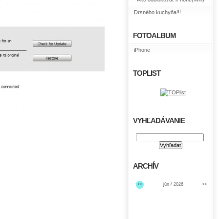
Drsného kuchyňa!!!
FOTOALBUM
iPhone
TOPLIST
VYHĽADÁVANIE
ARCHÍV
<<
jún / 2026
>>