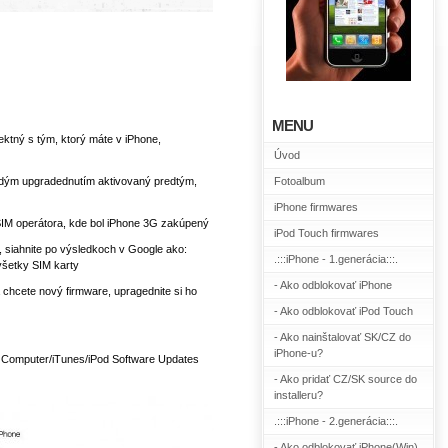
MENU
ektný s tým, ktorý máte v iPhone,
Úvod
dým upgradednutím aktivovaný
predtým,
Fotoalbum
iPhone firmwares
SIM operátora, kde bol iPhone 3G zakúpený
iPod Touch firmwares
v, siahnite po výsledkoch v Google ako:
.:::iPhone - 1.generácia:::.
všetky SIM karty
- Ako odblokovať iPhone
 chcete nový firmware, upragednite si ho
- Ako odblokovať iPod Touch
- Ako nainštalovať SK/CZ do
iPhone-u?
e Computer/iTunes/iPod Software Updates
- Ako pridať CZ/SK source do
installeru?
.:::iPhone - 2.generácia:::.
- Ako odblokovať iPhone(Win)