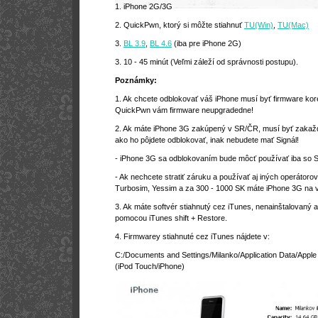
1. iPhone 2G/3G
2. QuickPwn, ktorý si môžte stiahnuť
TU(Win)
,
TU(Mac)
3.
BL 3.9
,
BL 4.6
(iba pre iPhone 2G)
3. 10 - 45 minút (Veľmi záleží od správnosti postupu).
Poznámky:
1. Ak chcete odblokovať váš iPhone musí byť firmware kor
QuickPwn vám firmware neupgradedne!
2. Ak máte iPhone 3G zakúpený v SR/ČR,
musí byť zakaž
ako ho pôjdete odblokovať, inak nebudete mať Signál!
- iPhone 3G sa odblokovaním bude môcť používať iba so 
- Ak nechcete stratiť záruku a používať aj iných operátoro
Turbosim, Yessim a za 300 - 1000 SK máte iPhone 3G na 
3. Ak máte softvér stiahnutý cez iTunes, nenainštalovaný a
pomocou iTunes shift + Restore.
4. Firmwarey stiahnuté cez iTunes nájdete v:
C:/Documents and Settings/Milanko/Application Data/Appl
(iPod Touch/iPhone)