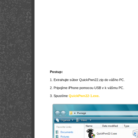
Postup:
1. Extrahujte súbor QuickPwn22.zip do vášho PC.
2. Pripojíme iPhone pomocou USB v k vášmu PC.
3. Spustíme
QuickPwn22-1.exe.