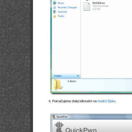
4. Pokračujeme ďalej kliknutím na
modrú šípku.