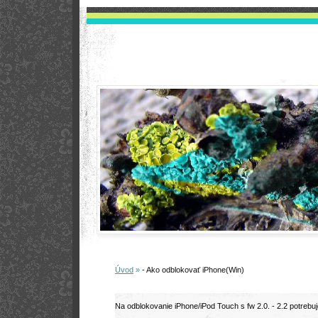
Úvod
»
- Ako odblokovať iPhone(Win)
Na odblokovanie iPhone/iPod Touch s fw 2.0. - 2.2 potrebu